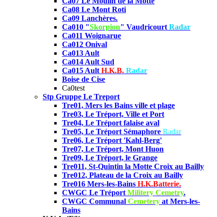
Ca07 Le Moulin de la Motte
Ca08
Le Mont Roti
Ca09 Lanchères.
Ca010 "
Skorpion
" Vaudricourt
Radar
Ca011 Woignarue
Ca012 Onival
Ca013 Ault
Ca014 Ault Sud
Ca015 Ault
H.K.B.
Radar
Boise de Cise
Ca0test
Stp Gruppe Le Treport
Tre01,
Mers les Bains ville et plage
Tre03, Le Tréport, Ville et Port
Tre04,
Le Tréport falaise aval
Tre05,
Le Tréport Sémaphore
Radar
Tre06, Le Tréport 'Kahl-Berg'
Tre07, Le Tréport, Mont Huon
Tre09, Le Tréport, le Grange
Tre011, St-Quintin la Motte Croix au Bailly
Tre012, Plateau de la Croix au Bailly
Tre016 Mers-les-Bains
H.K.Batterie.
CWGC Le Tréport
Militery Cemetry
.
CWGC Communal
Cemetery
at Mers-les-
Bains