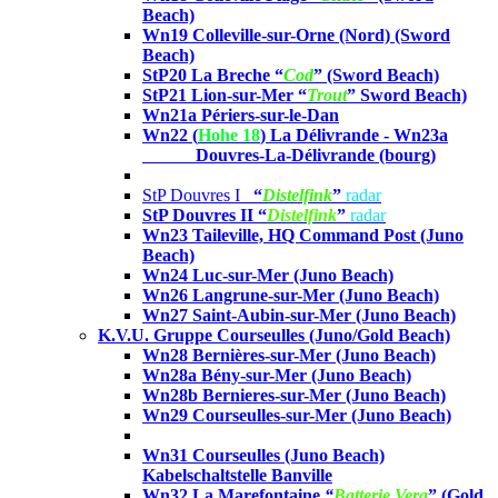
Beach)
Wn19 Colleville-sur-Orne (Nord)
(Sword
Beach)
StP20 La Breche
“
Cod
” (Sword Beach)
StP21 Lion-sur-Mer “
Trout
”
Sword Beach)
Wn21a Périers-sur-le-Dan
Wn22 (
Hohe 18
) La Délivrande -
Wn23a
Douvres-La-Délivrande (bourg)
StP Douvres I
“
Distelfink
”
radar
StP Douvres II “
Distelfink
”
radar
Wn23 Taileville, HQ Command Post
(Juno
Beach)
Wn24 Luc-sur-Mer
(Juno Beach)
Wn26 Langrune-sur-Mer
(Juno Beach)
Wn27 Saint-Aubin-sur-Mer
(Juno Beach)
K.V.U. Gruppe Courseulles (Juno/Gold Beach)
Wn28 Bernières-sur-Mer
(Juno Beach)
Wn28a Bény-sur-Mer
(Juno Beach)
Wn28b Bernieres-sur-Mer
(Juno Beach)
Wn29 Courseulles-sur-Mer
(Juno Beach)
Wn31 Courseulles
(Juno Beach)
Kabelschaltstelle Banville
Wn32 La Marefontaine
“
Batterie Vera
” (Gold