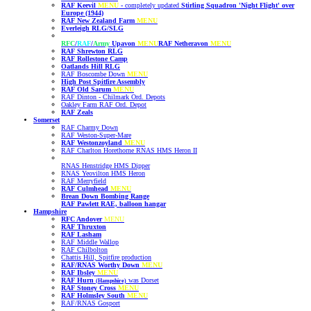
RAF Keevil
MENU
-
completely updated
Stirling Squadron 'Night Flight' over
Europe (1944)
RAF New Zealand Farm
MENU
Everleigh RLG/SLG
RFC
/
RAF
/
Army
Upavon
MENU
RAF Netheravon
MENU
RAF Shrewton RLG
RAF Rollestone Camp
Oatlands Hill RLG
RAF Boscombe Down
MENU
High Post Spitfire Assembly
RAF Old Sarum
MENU
RAF Dinton - Chilmark Ord. Depots
Oakley Farm RAF Ord. Depot
RAF Zeals
Somerset
RAF Charmy Down
RAF Weston-Super-Mare
RAF Westonzoyland
MENU
RAF Charlton Horethorne RNAS HMS Heron II
RNAS Henstridge HMS Dipper
RNAS Yeovilton HMS Heron
RAF Merryfield
RAF Culmhead
MENU
Brean Down Bombing Range
RAF Pawlett RAE, balloon hangar
Hampshire
RFC Andover
MENU
RAF Thruxton
RAF Lasham
RAF Middle Wallop
RAF Chilbolton
Chattis Hill, Spitfire production
RAF/RNAS Worthy Down
MENU
RAF Ibsley
MENU
RAF Hurn
was Dorset
(Hampshire)
RAF Stoney Cross
MENU
RAF Holmsley South
MENU
RAF/RNAS Gosport