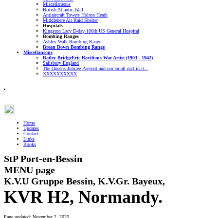
Miscellaneous
British Atlantic Wall
Antiaircraft Towers Holton Heath
Middlebere Air Raid Shelter
Hospitals
Kingston Lacy D-day 106th US General Hospital
Bombing Ranges
Ashley Walk Bombing Range
Brean Down Bombing Range
Miscellaneous
Bailey Bridge
Eric Ravilious War Artist (1903 - 1942)
Salisbury England
The Queens Jubilee Pageant and our small part in it...
XXXXXXXXXX
Home
Updates
Contact
Links
Books
StP Port-en-Bessin
MENU
page
K.V.U Gruppe Bessin, K.V.Gr. Bayeux,
KVR H2, Normandy.
Page updated:
November 2, 2025