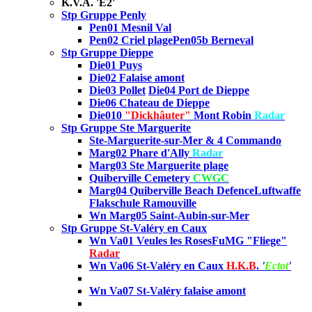
K.V.A. 'E2'
Stp Gruppe Penly
Pen01 Mesnil Val
Pen02 Criel plage
Pen05b Berneval
Stp Gruppe Dieppe
Die01 Puys
Die02
Falaise amont
Die03 Pollet
Die04 Port de Dieppe
Die06 Chateau de Dieppe
Die010
"Dickhâuter"
Mont Robin
Radar
Stp Gruppe Ste Marguerite
Ste-Marguerite-sur-Mer & 4 Commando
Marg02 Phare d'Ally
Radar
Marg03
Ste Marguerite plage
Quiberville Cemetery
CWGC
Marg04 Quiberville Beach Defence
Luftwaffe
Flakschule Ramouville
Wn Marg05 Saint-Aubin-sur-Mer
Stp Gruppe St-Valéry en Caux
Wn Va01 Veules les Roses
FuMG "Fliege"
Radar
Wn Va06 St-Valéry en Caux
H.K.B
.
'
Ectot
'
Wn Va07 St-Valéry falaise amont