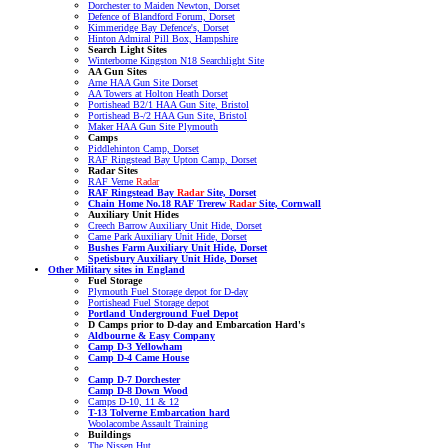
Dorchester to Maiden Newton, Dorset
Defence of Blandford Forum, Dorset
Kimmeridge Bay Defence's, Dorset
Hinton Admiral Pill Box, Hampshire
Search Light Sites
Winterborne Kingston N18 Searchlight Site
AA Gun Sites
Arne HAA Gun Site Dorset
AA Towers at Holton Heath Dorset
Portishead B2/1 HAA Gun Site, Bristol
Portishead B-/2 HAA Gun Site, Bristol
Maker HAA Gun Site Plymouth
Camps
Piddlehinton Camp, Dorset
RAF Ringstead Bay Upton Camp, Dorset
Radar Sites
RAF Verne
Radar
RAF Ringstead Bay
Radar
Site, Dorset
Chain Home No.18 RAF Trerew
Radar
Site, Cornwall
Auxiliary Unit Hides
Creech Barrow Auxiliary Unit Hide, Dorset
Came Park Auxiliary Unit Hide, Dorset
Bushes Farm Auxiliary Unit Hide, Dorset
Spetisbury Auxiliary Unit Hide, Dorset
Other Military sites in England
Fuel Storage
Plymouth Fuel Storage depot for D-day
Portishead Fuel Storage depot
Portland Underground Fuel Depot
D Camps prior to D-day
and Embarcation Hard's
Aldbourne & Easy Company
Camp D-3 Yellowham
Camp D-4 Came House
Camp D-7 Dorchester
Camp D-8 Down Wood
Camps D-10, 11 & 12
T-13 Tolverne Embarcation hard
Woolacombe Assault Training
Buildings
The Nissen Hut