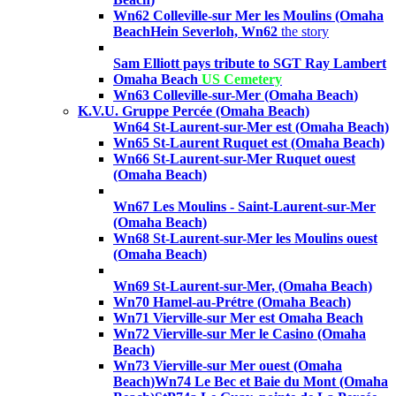
Wn62 Colleville-sur Mer les Moulins (Omaha
Beach
Hein Severloh, Wn62
the story
Sam Elliott pays tribute to SGT Ray Lambert
Omaha Beach
US Cemetery
Wn63 Colleville-sur-Mer (Omaha Beach
)
K.V.U. Gruppe Percée (Omaha Beach)
Wn64 St-Laurent-sur-Mer est (Omaha Beach)
Wn65 St-Laurent Ruquet est (Omaha Beach)
Wn66
St-Laurent-sur-Mer Ruquet ouest
(Omaha Beach)
Wn67
Les Moulins - Saint-Laurent-sur-Mer
(Omaha Beach)
Wn68
St-Laurent-sur-Mer les Moulins ouest
(Omaha Beach
)
Wn69
St-Laurent-sur-Mer,
(Omaha Beach)
Wn70 Hamel-au-Prétre (Omaha Beach)
Wn71 Vierville-sur Mer est Omaha Beach
Wn72
Vierville-sur Mer le Casino
(Omaha
Beach
)
Wn73
Vierville-sur Mer ouest
(Omaha
Beach
)
Wn74 Le Bec et Baie du Mont (Omaha