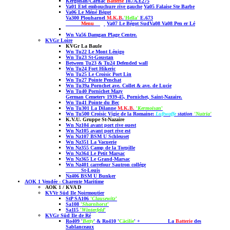
Kergonan
/
Carnac
Batterie
10./A.r.275
Va01 Etel embouchure rive gauche
Va05 Falaise Ste Barbe
Va06 Le Méné Bégot
Va300 Plouharnel
M.K.B
.
'Hella'
E.673
Menu
Page
Va07 Le Bégot
Sud
Va08 Va08 Pen er Lé
Wn Va56 Damgan Plage Centre.
KVGr Loire
KVGr La Baule
Wn Tu22 Le Mont Lénigo
Wn Tu23 St-Goustan
Between Tu23 & Tu24 Defended wall
Wn Tu24 Fort Hikeric
Wn Tu25 Le Croisic Port Lin
Wn Tu27 Pointe Penchat
Wn Tu39a Pornchet ave. Collet & ave. de Lucie
Wn Tu40 Pornichet Mazy
German Cemetery 1939-45, Pornichet, Saint-Nazaire.
Wn Tu41 Pointe du Bec
Wn Tu301 La Dilanne
M.K.B.
'
Kermoisan
'
Wn Tu500 Croisic Vigie de la Romaine:
Luftwaffe
station
'Nutria'
K.V.U. Gruppe St-Nazaire
Wn Nz104 avant port rive ouest
Wn Nz105 avant port rive est
Wn Nz107 BSM U Schleuset
Wn Nz351 La Vacuerie
Wn Nz355 Camp de la Torpille
Wn Nz364 Le Petit Marsac
Wn Nz365 Le Grand-Marsac
Wn Nz401 carrefour Sautron collége
St-Louis
Nz406 BSM U Bunker
AOK 1 Vendée - Charente Maritime
AOK 1 / KVA D
KVVr Süd Ile Noirmoutier
StP SA106
'
Clausewitz
'
Sa108
'
Sharnhorst
'
Sa115
'
Winterfeld
'
KVGr Süd Île de Ré
Ro409 '
Betty
' & Ro410 '
Cäcilie
' + La
Batterie
des
Sablanceaux