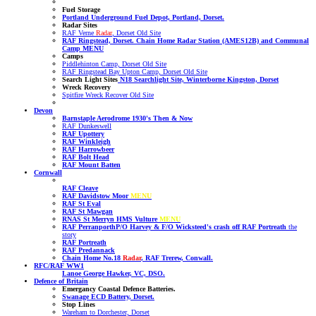
Fuel Storage
Portland Underground Fuel Depot, Portland, Dorset.
Radar Sites
RAF Verne
Radar
, Dorset Old Site
RAF Ringstead, Dorset. Chain Home Radar Station (AMES12B) and Communal
Camp MENU
Camps
Piddlehinton Camp, Dorset Old Site
RAF Ringstead Bay Upton Camp, Dorset Old Site
Search Light Sites
N18 Searchlight Site, Winterborne Kingston, Dorset
Wreck Recovery
Spitfire Wreck Recover Old Site
Devon
Barnstaple Aerodrome 1930's Then & Now
RAF Dunkeswell
RAF Upottery
RAF Winkleigh
RAF Harrowbeer
RAF Bolt Head
RAF Mount Batten
Cornwall
RAF Cleave
RAF Davidstow Moor
MENU
RAF St Eval
RAF St Mawgan
RNAS St Merryn HMS Vulture
MENU
RAF Perranporth
P/O Harvey & F/O Wicksteed's crash off RAF Portreath
the
story
RAF Portreath
RAF Predannack
Chain Home No.18
Radar
, RAF Trerew, Conwall.
RFC/RAF WW1
Lanoe George Hawker, VC, DSO.
Defence of Britain
Emergancy Coastal Defence Batteries.
Swanage ECD Battery, Dorset.
Stop Lines
Wareham to Dorchester, Dorset