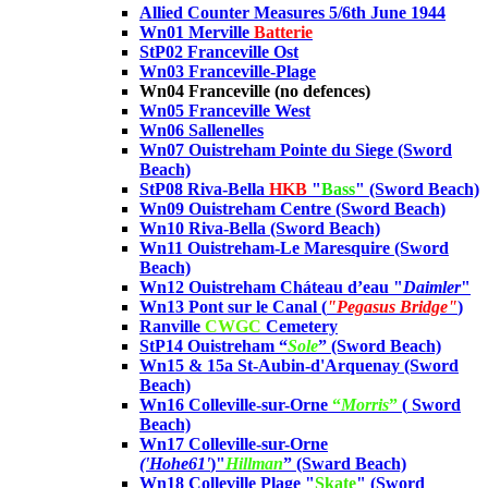
Allied Counter Measures 5/6th June 1944
Wn01 Merville
Batterie
StP02 Franceville Ost
Wn03 Franceville-Plage
Wn04 Franceville (no defences)
Wn05 Franceville West
Wn06 Sallenelles
Wn07 Ouistreham Pointe du Siege
(Sword
Beach)
StP08 Riva-Bella
HKB
"
Bass
"
(Sword Beach)
Wn09 Ouistreham Centre
(Sword Beach)
Wn10 Riva-Bella
(Sword Beach)
Wn11 Ouistreham-Le Maresquire
(Sword
Beach)
Wn12 Ouistreham Cháteau d’eau
"
Daimler
"
Wn13 Pont sur le Canal (
"Pegasus Bridge"
)
Ranville
CWGC
Cemetery
StP14 Ouistreham “
Sole
”
(Sword Beach)
Wn15 & 15a St-Aubin-d'Arquenay (Sword
Beach)
Wn16 Colleville-sur-Orne
“
Morris
”
(
Sword
Beach)
Wn17 Colleville-sur-Orne
('Hohe61'
)"
Hillman
”
(Sward Beach)
Wn18 Colleville Plage "
Skate
" (Sword