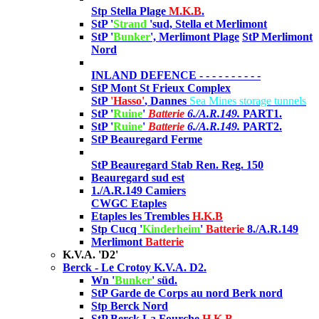
Stp Stella Plage
M.K.B
.
StP '
Strand
'sud, Stella et M
erlimont
StP '
Bunker
',
Merlimont Plage
StP Merlimont
Nord
INLAND DEFENCE
- - - - - - - - - -
StP Mont St Frieux Complex
StP
'Hasso'
, Dannes
Sea Mines storage tunnels
StP '
Ruine
'
Batterie
6./A.R.149.
PART1.
StP '
Ruine
'
Batterie
6./A.R.149.
PART2.
StP Beauregard Ferme
StP Beauregard Stab Ren. Reg. 150
Beauregard sud est
1./A.R.149 Camiers
CWGC Etaples
Etaples les Trembles
H.K.B
Stp Cucq '
Kinderheim
'
Batterie
8./A.R.149
Merlimont
Batterie
K.V.A. 'D2'
Berck - Le Crotoy K.V.A. D2.
Wn '
Bunker
' süd.
StP Garde de Corps au nord Berk nord
Stp Berck Nord
StP Berck La Fourche
H.K.B
.