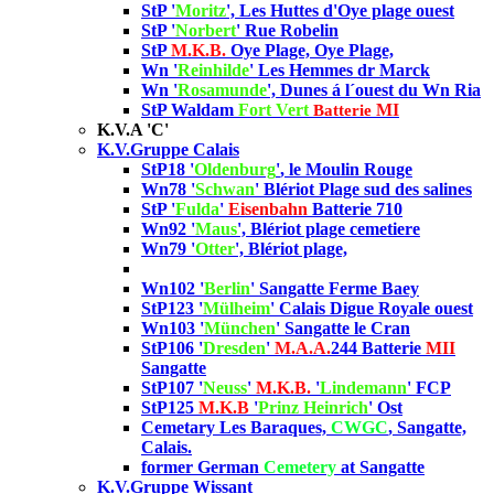
StP '
Moritz
', Les Huttes d'Oye plage ouest
StP '
Norbert
' Rue Robelin
StP
M.K.B.
Oye Plage, Oye Plage,
Wn '
Reinhilde
' Les Hemmes dr Marck
Wn '
Rosamunde
', Dunes á l´ouest du Wn Ria
StP Waldam
Fort Vert
MI
Batterie
K.V.A 'C'
K.V.Gruppe Calais
StP18 '
Oldenburg
'
, le Moulin Rouge
Wn78 '
Schwan
' Blériot Plage sud des salines
StP '
Fulda
'
Eisenbahn
Batterie 710
Wn92 '
Maus
', Blériot plage cemetiere
Wn79 '
Otter
', Blériot plage,
Wn102 '
Berlin
' Sangatte Ferme Baey
StP123 '
Mülheim
' Calais Digue Royale ouest
Wn103 '
München
'
Sangatte le Cran
StP106 '
Dresden
'
M.A.A.
244
Batterie
MII
Sangatte
StP107 '
Neuss
'
M.K.B.
'
Lindemann
' FCP
StP125
M.K.B
'
Prinz Heinrich
' Ost
Cemetary Les Baraques,
CWGC
, Sangatte,
Calais.
former German
Cemetery
at Sangatte
K.V.Gruppe Wissant