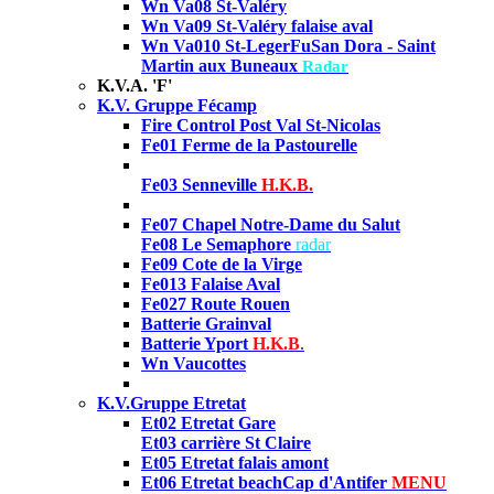
Wn Va08 St-Valéry
Wn Va09 St-Valéry falaise aval
Wn Va010 St-Leger
FuSan Dora -
Saint
Martin aux Buneaux
Radar
K.V.A. 'F'
K.V. Gruppe Fécamp
Fire Control Post Val St-Nicolas
Fe01 Ferme de la Pastourelle
Fe03 Senneville
H.K.B.
Fe07 Chapel Notre-Dame du Salut
Fe08 Le Semaphore
radar
Fe09 Cote de la Virge
Fe013 Falaise Aval
Fe027 Route Rouen
Batterie Grainval
Batterie
Yport
H.K.B
.
Wn Vaucottes
K.V.Gruppe Etretat
Et02
Etretat Gare
Et03 carrière St Claire
Et05
Etretat falais amont
Et06
Etretat beach
Cap d'Antifer
MENU