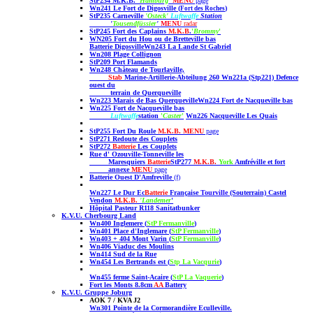
StP234 M.K.B.
'Hamburg
'
MENU
page
Wn241 Le Fort de Digosville (
)
Fort des Roches
StP235 Carneville
'Osteck'
Luftwaffe
Station
'
Tousendfüssier
'
MENU
radar
StP245 Fort des Caplains
M.K.B
.
'
Brommy
'
WN205 Fort du Hou ou de Bretteville
bas
Batterie Digosville
Wn243 La Lande St Gabriel
Wn208 Plage Collignon
StP209 Port Flamands
Wn248 Château de Tourlaville,
Stab
Marine-Artillerie-Abteilung 260
Wn221a (Stp221) Defence
ouest du
terrain de Querqueville
Wn223
Marais de Bas Querqueville
Wn224 Fort de Nacqueville bas
Wn225 Fort de Nacqueville
bas
Luftwaffe
station
'
Caster
'
Wn226 Nacqueville
Les Quais
StP255 Fort Du Roule
M.K.B.
MENU
page
StP271 Redoute des Couplets
StP272
Batterie
Les Couplets
Rue d' Ozouville-Tonneville les
Maresquiers
Batterie
StP277
M.K.B.
York
Amfréville et fort
annexe
MENU
page
Batterie Ouest D'Amfreville
(f)
Wn227 Le Dur Ec
Batterie
Française
Tourville
(Souterrain)
Castel
Vendon
M.K.B.
'Landemer
'
Hôpital Pasteur R118 Sanitatbunker
K.V.U. Cherbourg Land
Wn400
Inglemere (
StP Fermanville
)
Wn401
Place d'Inglemare (
StP Fermanville
)
Wn403 + 404 Mont Varin
(
StP Fermanville
)
Wn406 Viaduc des Moulins
Wn414 Sud de la Rue
Wn454 Les Bertrands est (
Stp La Vacqurie
)
Wn455 ferme Saint-Acaire (
StP La Vaquerie
)
Fort les Monts 8.8cm
AA
Battery
K.V.U. Gruppe Joburg
AOK 7 / KVA J2
Wn301 Pointe de la Cormorandière Eculleville.