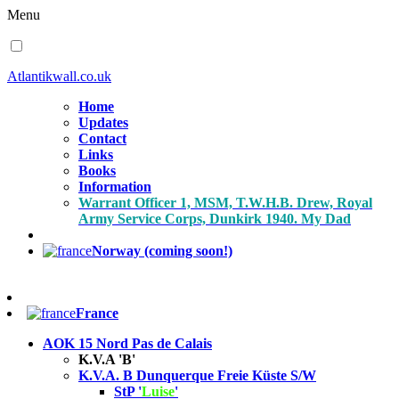
Menu
Atlantikwall.co.uk
Home
Updates
Contact
Links
Books
Information
Warrant Officer 1, MSM, T.W.H.B. Drew, Royal
Army Service Corps, Dunkirk 1940. My Dad
Norway (coming soon!)
France
AOK 15 Nord Pas de Calais
K.V.A 'B'
K.V.A. B Dunquerque Freie Küste S/W
StP '
Luise
'