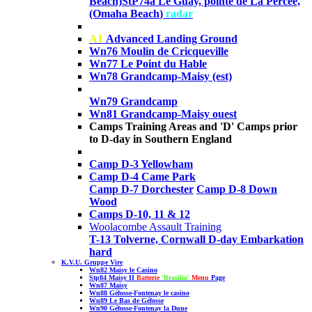
Beach)
StP74a
Le Guay, pointe de La Percée,
(Omaha Beach
)
radar
A1
Advanced Landing Ground
Wn76 Moulin de Cricqueville
Wn77 Le Point du Hable
Wn78 Grandcamp-Maisy (est)
Wn79
Grandcamp
Wn81 Grandcamp-Maisy ouest
Camps Training Areas and 'D' Camps prior
to D-day in Southern England
Camp D-3 Yellowham
Camp D-4 Came Park
Camp D-7 Dorchester
Camp D-8 Down
Wood
Camps D-10, 11 & 12
Woolacombe Assault Training
T-13 Tolverne, Cornwall D-day Embarkation
hard
K.V.U. Gruppe Vire
Wn82 Maisy le Casino
Stp84 Maisy II
Batterie
'Brasilia'
Menu
Page
Wn87 Maisy
Wn88 Géfosse-Fontenay
le casino
Wn89
Le Bas de Géfosse
Wn90
Géfosse-Fontenay
la Dune