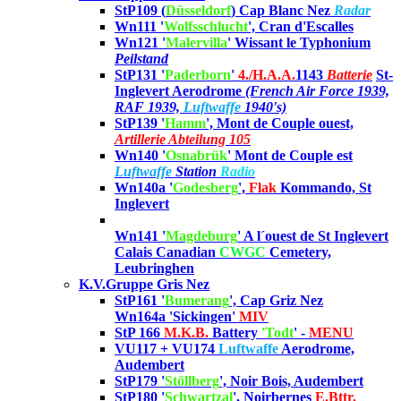
StP109 (
Düsseldorf
) Cap Blanc Nez
Radar
Wn111 '
Wolfsschlucht
', Cran d'Escalles
Wn121 '
Malervilla
' Wissant le Typhonium
Peilstand
StP131 '
Paderborn
'
4./
H.A.A.
1143
Batterie
St-
Inglevert Aerodrome
(French Air Force 1939,
RAF 1939,
Luftwaffe
1940's)
StP139 '
Hamm
', Mont de Couple ouest,
Artillerie Abteilung 105
Wn140 '
Osnabrük
'
Mont de Couple est
Luftwaffe
Station
Radio
Wn140a '
Godesberg
',
Flak
Kommando, St
Inglevert
Wn141 '
Magdeburg
' A l´ouest de St Inglevert
Calais Canadian
CWGC
Cemetery,
Leubringhen
K.V.Gruppe Gris Nez
StP161 '
Bumerang
', Cap Griz Nez
Wn164a 'Sickingen'
MIV
StP 166
M.K.B.
Battery
'Todt
' -
MENU
VU117 + VU174
Luftwaffe
Aerodrome,
Audembert
StP179 '
Stöllberg
', Noir Bois, Audembert
StP180 '
Schwartzal
'
, Noirbernes
E.Bttr.