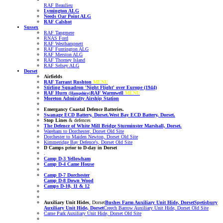
RAF Beaulieu
Lymington ALG
Needs Oar Point ALG
RAF Calshot
Sussex
RAF Tangmere
RNAS Ford
RAF Westhampnett
RAF Funtington ALG
RAF Merston ALG
RAF Thorney Island
RAF Selsey ALG
Dorset
Airfields
RAF Tarrant Rushton
MENU
Stirling Squadron 'Night Flight' over Europe (1944)
RAF Hurn
RAF Warmwell
MENU
(Hampshire)
Moreton Admiralty Airship Station
Emergancy Coastal Defence Batteries.
Swanage ECD Battery, Dorset.
West Bay ECD Battery, Dorset.
Stop Lines
& defences
The Defence of White Mill Bridge Sturminster Marshall, Dorset.
Wareham to Dorchester, Dorset Old Site
Dorchester to Maiden Newton, Dorset Old Site
Kimmeridge Bay Defence's, Dorset Old Site
D Camps prior to D-day
in Dorset
.
Camp D-3 Yellowham
Camp D-4 Came House
Camp D-7 Dorchester
Camp D-8 Down Wood
Camps D-10, 11 & 12
Auxiliary Unit Hides
, Dorset
Bushes Farm Auxiliary Unit Hide, Dorset
Spetisbury
Auxiliary Unit Hide, Dorset
Creech Barrow Auxiliary Unit Hide, Dorset
Old Site
Came Park Auxiliary Unit Hide, Dorset
Old Site