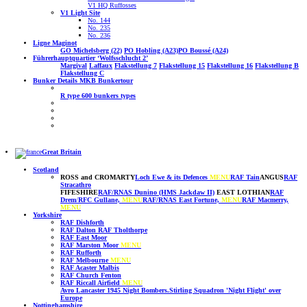
V1 HQ Ruffosses
V1 Light Site
No. 144
No. 235
No. 236
Ligne Maginot
GO Michelsberg (22)
PO Hobling (A23)
PO Boussé (A24)
Führerhauptquartier ‘Wolfsschlucht 2’
Margival
Laffaux
Flakstellung 7
Flakstellung 15
Flakstellung 16
Flakstellung B
Flakstellung C
Bunker Details MKB Bunkertour
R type
600 bunkers types
Great Britain
Scotland
ROSS and CROMARTY
Loch Ewe & its Defences
MENU
RAF Tain
ANGUS
RAF
Stracathro
FIFESHIRE
RAF/RNAS Dunino (HMS Jackdaw II)
EAST LOTHIAN
RAF
Drem
/
RFC Gullane,
MENU
RAF/RNAS East Fortune,
MENU
RAF Macmerry,
MENU
Yorkshire
RAF Dishforth
RAF Dalton
RAF Tholthorpe
RAF East Moor
RAF Marston Moor
MENU
RAF Rufforth
RAF Melbourne
MENU
RAF Acaster Malbis
RAF Church Fenton
RAF Riccall
Airfield
MENU
Avro Lancaster 1945 Night Bombers.
Stirling Squadron 'Night Flight' over
Europe
Nottinghamshire