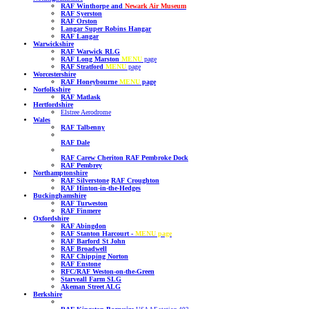
RAF Winthorpe and
Newark Air Museum
RAF Syerston
RAF Orston
Langar Super Robins Hangar
RAF Langar
Warwickshire
RAF Warwick RLG
RAF Long Marston
MENU
page
RAF Stratford
MENU
page
Worcestershire
RAF Honeybourne
MENU
page
Norfolkshire
RAF Matlask
Hertfordshire
Elstree Aerodrome
Wales
RAF Talbenny
RAF Dale
RAF Carew Cheriton
RAF Pembroke Dock
RAF Pembrey
Northamptonshire
RAF Silverstone
RAF Croughton
RAF Hinton-in-the-Hedges
Buckinghamshire
RAF Turweston
RAF Finmere
Oxfordshire
RAF Abingdon
RAF Stanton Harcourt
-
MENU page
RAF Barford St John
RAF Broadwell
RAF Chipping Norton
RAF Enstone
RFC/RAF Weston-on-the-Green
Starveall Farm SLG
Akeman Street ALG
Berkshire