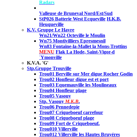
Radars
Valleuse de Bruneval Nord/Est/Sud
StP026 Batterie West Ecqueville
H.K.B.
Heuqueville
K.V. Gruppe Le Havre
Wn21/Wn22 Octeville le Moulin
Wn75 Montivilliers Epresmesnil
Wn83 Fontaine-la-Mallet la Mons-Trottins
MENU
Flak La Hode, Saint-Vigor-d
´Ymonville
K.V.A. 'G'
Stp.Gruppe Trouville
Trou01 Berville sur Mer digue Rocher Godin
Trou02 Honfleur digue est et port
Trou03 Equemauville les Moulineaux
Trou04 Honfleur plage
Trou05 Vasouy
Stp. Vasouy
M.K.B
.
Trou06 Pennedepie
Trou07 Criqueboeuf carrefour
Trou08 Criqueboeuf plage
Trou09 Fort de Criqueboeuf.
Trou010 Villerville
Trou012 Villerville les Hautes Bruyéres