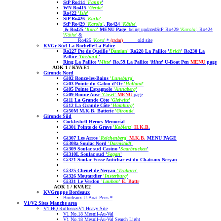
StP Ro414 '
Fanny
'
WN Ro415
’Gerda’
Ro422
'
Isle
'
StP Ro426
'
Karla
'
StP Ro429
'
Karola'
, Ro424
'
Käthe
'
&
Ro425
'
Kora
'
MENU Page
being updated
StP Ro429
'
Karola'
, Ro424
'
Käthe
'
&
Ro425
'
Kora
'
*
(radar)
old site
KVGr Süd La Rochelle
/
La Palice
Ro227 Pte de Queille '
Damian
'
Ro228 La Pallice '
Erich
'
Ro230 La
Pallice '
Gerhard
'
Ring La Pallice '
Mitte
'
Ro.59
.
La Pallice '
Mitte
' U-Boat Pen
MENU
page
AOK 1 / KVA E1
Gironde Nord
Gi02 Ronce-les-Bains
'
Luneburg
'
Gi03 Pointe du Galon d'Or
'
Holland
'
Gi05 Pointe Espagnole
'
Annaberg
'
Gi09 Bonne Anse
'
Cosel
'
MENU
page
Gi11 La Grande Côte
'
Gleiwitz
'
Gi12 La Grande Côte
'
Hamburg
'
Gi50M M.K.B. Batterie
'
Gironde
'
Gironde Süd
Cockleshell Heroes Memorial
Gi301 Pointe de Grave
'
Koblenz
'
H.K.B
.
Gi307 Les Arros
'
Reichenberg
'
M.K.B.
MENU PAGE
Gi308a Soulac Nord
'
Darmstadt
'
Gi309 Soulac sud Casino '
Saarbrucken
'
Gi310L Soulac sud '
Sagan
'
Gi321 Soulac Fosse Antichar est du Chateaux Neryan
Gi325 Chenel de Neryan
'
Traknen
'
Gi326 Moutardier
'
Insterburg
'
Gi331 Le Verdon
'
Lauban
'
E. Battr
AOK 1 / KVA E2
KVGruppe Bordeaux
Bordeaux U-Boat Pens
*
V1/V2 Sites Manche area
V1 HQ Ruffosses
V1 Heavy Site
V1 No.18 Mesnil-Au-Val
V1 No.18 Mesnil-Au-Val Search Light