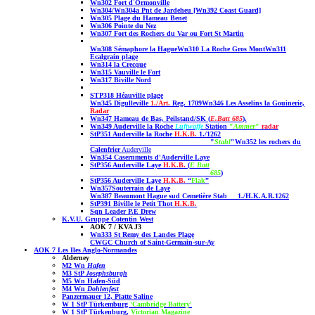
Wn302 Fort d´Ormonville
Wn304/Wn304a Pnt de Jardeheu [Wn392 Coast Guard]
Wn305 Plage du Hameau Benet
Wn306 Pointe du Nez
Wn307 Fort des Rochers du Var ou Fort St Martin
Wn308 Sémaphore la Hague
Wn310 La Roche Gros Mont
Wn311
Ecalgrain plage
Wn314 la Crecque
Wn315 Vauville le Fort
Wn317 Biville Nord
STP318 Héauville plage
Wn345 Digull
eville
1./Art.
Reg. 1709
Wn346 Les Asselins la Gouinerie,
Radar
Wn347 Hameau de Bas, Peilstand/SK (
E.Batt 685
).
Wn349 Auderville la Roche
Luftwaffe
Station
"
Amme
r"
radar
StP351 Auderville la Roche
H.K.B.
1./1262
"
Stahl
"
Wn352 les rochers du
Calenfrier
Auderville
Wn354 Casernments d'Auderville Laye
StP356 Auderville Laye
H.K.B.
(
E Batt
685
)
StP356 Auderville Laye
H.K.B.
“
Flak
”
Wn357Souterrain de Laye
Wn387 Beaumont Hague sud Cemetière
Stab 1./H.K.A.R.1262
StP391 Biville le Petit Thot
H.K.B.
Sqn Leader P.E Drew
K.V.U. Gruppe Cotentin West
AOK 7 / KVA J3
Wn333 St Remy des Landes Plage
CWGC Church of Saint-Germain-sur-Ay
AOK 7 Les Iles Anglo-Normandes
Alderney
M2 Wn
Hafen
M3 StP
Josephsburgh
M5 Wn Hafen-Süd
M4 Wn
Dohlenfest
Panzermauer 12, Platte Saline
W 1 StP Türkemburg
'Cambridge Battery'
W 1 StP Türkenburg,
Victorian Magazine