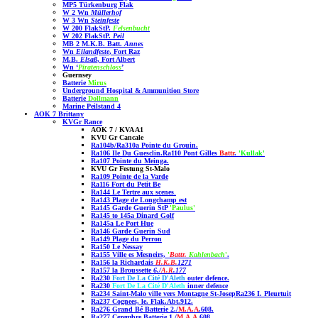
MP5 Türkenburg Flak
W 2 Wn
Müllerhof
W 3 Wn
Steinfeste
W 200 FlakStP.
Felsenbucht
W 202 FlakStP.
Peil
MB 2 M.K.B. Batt.
Annes
Wn
Eilandfeste
, Fort Raz
M.B.
Elsaß
, Fort Albert
Wn ‘
Piratenschloss
’
Guernsey
Batterie
Mirus
Underground Hospital & Ammunition Store
Batterie
Dollmann
Marine Peilstand 4
AOK 7 Brittany
KVGr Rance
AOK 7 / KVA A1
KVU Gr Cancale
Ra104b/Ra310a Pointe du Grouin
.
Ra106 Ile Du Guesclin.
Ra110 Pont Gilles
Battr
.
'Kullak'
Ra107 Pointe du Meinga.
KVU Gr Festung St-Malo
Ra109 Pointe de la Varde
Ra116 Fort du Petit Be
Ra144 Le Tertre aux scenes
.
Ra143 Plage de Longchamp est
Ra145 Garde Guerin StP
'Paulus
'
Ra145 to 145a Dinard Golf
Ra145a
Le Port Hue
Ra146 Garde Guerin Sud
Ra149 Plage du Perron
Ra150
Le Nessay
Ra155 Ville es Mesneirs,
'
Battr.
Kahlenbach
'
.
Ra156 la Richardais
H.K.B.
1271
Ra157 la Broussette
6./
A.R
.177
Ra230
Fort De La Cité D'Aleth
outer defence
.
Ra230
Fort De La Cité D'Aleth
inner
defence
Ra234 Saint-Malo ville vers Montagne St-Josep
Ra236 I. Pleurtuit
Ra237 Cognees, le. Flak.Abt.912.
Ra276 Grand Bé Batterie 2./
M.A.A
.608.
Ra277 Cezembre
Batterie 1./
M.A.A
.608
.