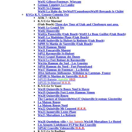
Wn92
Géfosse-Fontenay, Wigwam
German Cemetery Le Cambe
Wn93 St-Cl
ément
Wn94
La Halte du Vey
Wn97Coquebourg
Wn99 Brevands
le Châlet
KVGr K.V. Gruppe Cotentin Ost
AOK 7 / KVA J1
K.V.U.Gr Marcouf
(Utah Beach)
Three day Tour of Utah and Cherbourg east area.
Wn01 Le Grand Vey
Wn02 Houesville
Wn02a Poupeville
(Utah Beach)
Wn03 Le Beau Guillot
(Utah Beach)
Wn05 La Madeleine Plage (Utah Beach
)
Wn08 Auderville la Hubert la Redoute
(Utah Beach)
StP09 St Martin de Varreville
(Utah Beach)
Wn10 Hameau Mottet
Wn11 Foucarville Mauger
StP12 Ravenoville St-Hubert
Wn13 Grand Hameau des Dunes
Wn14 Le Fort Redout de Ravenoville
Wn14a Hameau du Sud - Les Gougins
StP16 Hameau du Nord - Fort Pongubaud
Wn17 Hameau de Fontenay - La Brèche
101st Airborne Aldbourne, Wiltshire to Carentan, France
StP108 St Martine de Varreville
H.K.B
StP133 Batterie
'Azeville'
HKB
StP135 St-Marcouf
M.K.B.
K.V.U.Gr St Vaast
Wn18 Quineville le Bours Neuf le Havre
Wn19 Quineville Fort Lestre Hameau Simon
Wn20 Quineville Bourg
The Capture of Quineville
Wn137 Quineville le poteau Ginsteröhe
La Maison Rouge
La Maison Rouge Nord
Wn22 Quinéville Mt Coquerel
H.K.B
.
Wn23 Aumerville Lestre Plage
Wn25 Morsalines La Redoute
Wn28 Quettehou ville
+
Art. batterie.
Wn140 Morsalines Le Hutrel
Les Arquets Lighthouse FCP for Bat Crasville
StP142 Crasville Videcosville
H.K.B.
K.V.U.Gr St Barfleur