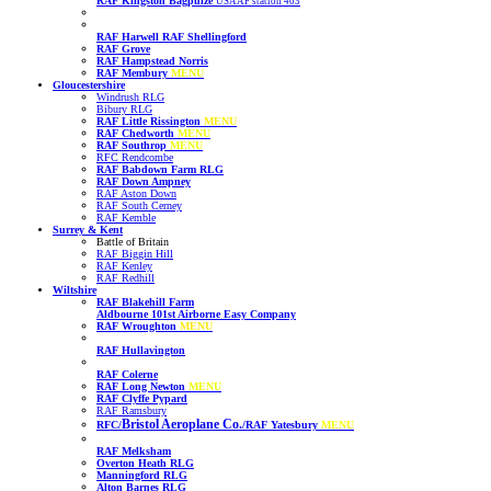
RAF Kingston Bagpuize
USAAF station 403
RAF Harwell
RAF Shellingford
RAF Grove
RAF Hampstead Norris
RAF Membury
MENU
Gloucestershire
Windrush RLG
Bibury RLG
RAF Little Rissington
MENU
RAF Chedworth
MENU
RAF Southrop
MENU
RFC Rendcombe
RAF Babdown Farm RLG
RAF Down Ampney
RAF Aston Down
RAF South Cerney
RAF Kemble
Surrey & Kent
Battle of Britain
RAF Biggin Hill
RAF Kenley
RAF Redhill
Wiltshire
RAF Blakehill Farm
Aldbourne 101st Airborne Easy Company
RAF Wroughton
MENU
RAF Hullavington
RAF Colerne
RAF Long Newton
MENU
RAF Clyffe Pypard
RAF Ramsbury
Bristol Aeroplane Co.
RFC/
/RAF Yatesbury
MENU
RAF Melksham
Overton Heath RLG
Manningford RLG
Alton Barnes RLG