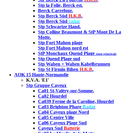
Stp la Folie, Berck est.
Berck Carrefour.
Stp Berck Süd
H.K.B
.
Stp Berck Süd
radar
Stp Schwartze Hand
.
Stp Colline Beaumont & StP Mont De La
Motte.
Stp Fort Mahon plage
Stp Fort Mahon nord est
StP Monchaux Quend Plage
route principale
Stp Quend Plage sud
Stp Waben + Waben Kabelbrunnen
Stp St Firmin Bihen
H.K.B
.
AOK 15 Haute-Normandie
K.V.A. 'E1'
Stp Gruppe Cayeux
Ca01 St-Valéry-sur-Somme.
Ca02 Hourdel
Ca039 Ferme de la Caroline, Hourdel
Ca03 Brighton Phare
Radar
Ca04 Cayeux plage Nord
Ca05 Centre Ville
Ca06 Cayeux Plage Sud
Cayeux Sud
Batterie