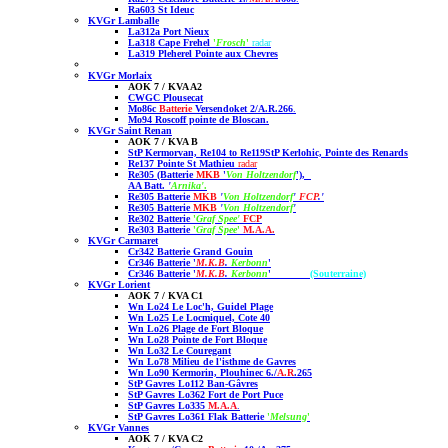
Ra603 St Ideuc
KVGr Lamballe
La312a Port Nieux
La318 Cape Frehel
'
Frosch
'
radar
La319 Pleherel Pointe aux Chevres
KVGr Morlaix
AOK 7 / KVA A2
CWGC Plousecat
Mo86c
Batterie
Versendoket 2/A.R.266
.
Mo94 Roscoff
pointe de Bloscan.
KVGr Saint Renan
AOK 7 / KVA B
StP Kermorvan, Re104 to Re119
StP Kerlohic, Pointe des Renards
Re137 Pointe St Mathie
u
radar
Re305 (Batterie
MKB
'
Von Holtzendorf
'),
AA Batt.
'
Arnika'
.
Re305 Batterie
MKB
'
Von Holtzendorf
'
FCP
.'
Re305 Batterie
MKB
'
Von Holtzendorf
'
Re302 Batterie
'
Graf Spee'
FCP
Re303 Batterie
'
Graf Spee
'
M.A.A.
KVGr Carmaret
Cr342 Batterie Grand Gouin
Cr346 Batterie '
M.K.B
.
Kerbonn
'
Cr346 Batterie '
M.K.B
.
Kerbonn
'
(Souterraine)
KVGr Lorient
AOK 7 / KVA C1
Wn Lo24 Le Loc'h, Guidel Plage
Wn Lo25 Le Locmiquel, Cote 40
Wn Lo26 Plage de Fort Bloque
Wn Lo28 Pointe de Fort Bloque
Wn Lo32 Le Couregant
Wn Lo78 Milieu de l'isthme de Gavres
Wn Lo90 Kermorin, Plouhinec 6./
A.R
.265
StP Gavres Lo112 Ban-Gâvres
StP Gavres Lo362 Fort de Port Puce
StP Gavres Lo335
M.A.A
.
StP Gavres Lo361 Flak Batterie
'
Melsung
'
KVGr Vannes
AOK 7 / KVA C2