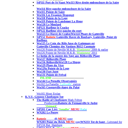
StP111 Port de St-Vaast
Wn113 Rive droite embouchure de la Saire
Wn114
Rive gauche embouchure de la Saire
Wn
115 Pointe de Saire
Wn116 Les Epagnes Dranguet
Wn118 Pointe de la Loge
Wn119 Pointe de Landemer La Houe
Wn120 Le Moulard
StP121 Barfleur le Cracko
StP122 Barfleur rive gauche du port
Wn123 Le Havre de Crabec
Wn124 Phare de Gatteville
StP152
Batterie
Gatteville
Havre de Roubary,
Gatteville,
Point de
Barfleur.
Wn125 Le Coin du Rôle Anse de Gattemare est
Gatteville Chemins des Vastines
R612 Casemate
Wn126 Pointe de Neville M.K.B.
'Blankenese'
2009 & earlier
Wn126 Pointe de Neville M.K.B.
'Blankenese'
2011
Le fortin de la guerre des Sept ans Réthoville Plage
Wn127 Réthoville Plage
Wn156 Réthoville
Wn128 La Heuge
Wn129 Plage du Vicq
Wn129a Pointe de la Loge
Wn130 Fort Joret
Wn131 Pointe de Fréval
INLAND
-------------------------------------
Wn144
La Pernelle Observatoirs
Wn162 La Parnelle
´
Luftwaffe
´ station
Wn165 Cosqueville étang du Palat
Wn165 Mont Etolan
K.V.U. Gruppe Cherbourg See
The Battle of Cherbourg
Mark Felton
Productions
Batterie de Fermanville le Judee
'
Ostmark
'
StP201 Cap Lévi
'
Seeadler
'
MENU
Radar
WN202
Le Perrey
Batterie
Brule
(f)
MENU
page
WN203 Point du Brick
MENU
page
WN233 Tot de haut
- Leitstand for
StP234 Bat. Hamburg