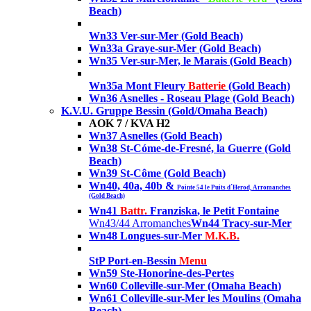
Beach)
Wn33 Ver-sur-Mer
(Gold Beach)
Wn33a Graye-sur-Mer
(Gold Beach)
Wn35 Ver-sur-Mer, le Marais
(Gold Beach)
Wn35a Mont Fleury
Batterie
(Gold Beach)
Wn36 Asnelles - Roseau Plage (Gold Beach)
K.V.U. Gruppe Bessin (Gold/Omaha Beach)
AOK 7 / KVA H2
Wn37 Asnelles
(Gold Beach)
Wn38 St-Cóme-de-Fresné, la Guerre
(Gold
Beach)
Wn39 St-Côme
(Gold Beach)
Wn40, 40a, 40b &
Pointe 54 le Puits d´Herod, Arromanches
(Gold Beach)
Wn41
Battr.
Franziska
, le Petit Fontaine
Wn43/44 Arromanches
Wn44 Tracy-sur-Mer
Wn48 Longues-sur-Mer
M.K.B.
StP Port-en-Bessin
Menu
Wn59 Ste-Honorine-des-Pertes
Wn60 Colleville-sur-Mer (Omaha Beach
)
Wn61 Colleville-sur-Mer les Moulins (Omaha
Beach
)