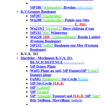
StP186 '
Wiesbaden
', Breslau
radio/radar
K.V.Gruppe Boulogne
StP207 '
Fischreiher
'
Wn208 '
Gabelweihe
', Pointe aux Oies
E. Bttr
.
Wn219/2 '
Drossel 2
' Hove château d´eau
StP211 '
Ibis
' Wimereux
Wn228
SBB
'
Schlüsselblume
' Bassin Loubet
(Festung Boulogne)
StP231 '
Selbei
' Boulogne
-sur-Mer (Festung
Boulogne)
K.V.A. 'D1'
Hardelot - Merlimont K.V.A. D1.
BEACH DEFENCE - - - - - - - - - -
StP Danes Plage
Wn03 Plage au sud, StP Dannes
StP '
Leine
',
Dannes plage
FuMG '
Bulldogge
', Ste-Cécile
Radar
StP Ste-Cecile
H.K.B.
StP '
Gabriel
'
StP '
Orakel
'
StP '
Atlantik
' Touquet sud
H.K.B.
StP '
Alte
'
Bttr Stellung, Mayvillage.
batterie