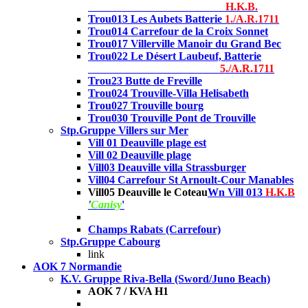
H.K.B.
Trou013 Les Aubets Batterie
1./A.R.1711
Trou014 Carrefour de la Croix Sonnet
Trou017 Villerville Manoir du Grand Bec
Trou022 Le Désert Laubeuf, Batterie
5./A.R.1711
Trou23 Butte de Freville
Trou024 Trouville-Villa Helisabeth
Trou027 Trouville bourg
Trou030 Trouville Pont de Trouville
Stp.Gruppe Villers sur Mer
Vill 01 Deauville plage
est
Vill 02 Deauville plage
Vill03 Deauville villa Strassburger
Vill04 Carrefour St Arnoult-Cour Manables
Vill05 Deauville le Coteau
Wn Vill 013
H.K.B
'
Canisy
'
Champs Rabats (Carrefour)
Stp.Gruppe Cabourg
link
AOK 7 Normandie
K.V. Gruppe Riva-Bella (Sword/Juno Beach)
AOK 7 / KVA H1